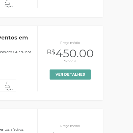
Lotação
eventos em
Preço médio
450.00
R$
estas em Guarulhos
*Por dia
VER DETALHES
Lotação
Preço médio
entos afetivos,