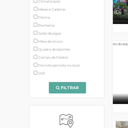
Climatização
Mesas e Cadeiras
Piscina
Banheiros
Salão de jogos
Mesa de sinuca
Quadra de esportes
Campo de futebol
Permite pernoite no local
Wifi
FILTRAR