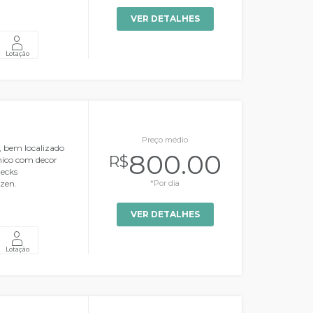
VER DETALHES
Lotação
Preço médio
, bem localizado
800.00
R$
nico com decor
decks
 zen.
*Por dia
VER DETALHES
Lotação