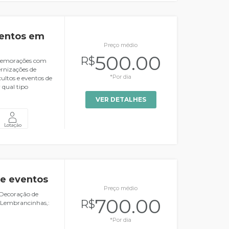
ventos em
Preço médio
500.00
R$
omemorações com
ernizações de
*Por dia
ultos e eventos de
 qual tipo
VER DETALHES
Lotação
 e eventos
Preço médio
 Decoração de
700.00
R$
s Lembrancinhas,:
*Por dia