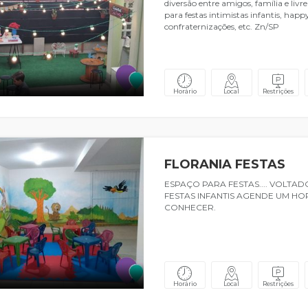
diversão entre amigos, família e livre
para festas intimistas infantis, happ
confraternizações, etc. Zn/SP
Horário
Local
Restrições
FLORANIA FESTAS
ESPAÇO PARA FESTAS.... VOLTAD
FESTAS INFANTIS AGENDE UM HO
CONHECER.
Horário
Local
Restrições