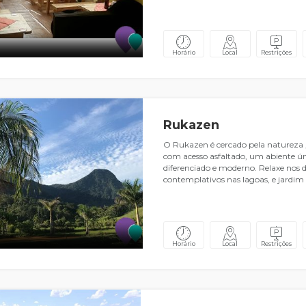
Horário
Local
Restrições
Rukazen
O Rukazen é cercado pela natureza 
com acesso asfaltado, um abiente ú
diferenciado e moderno. Relaxe nos 
contemplativos nas lagoas, e jardim
Horário
Local
Restrições