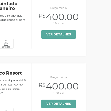
uintado
aneiro
Preço médio
400.00
R$
 requintado, que
 que especial para
*Por dia
VER DETALHES
Lotação
co Resort
Preço médio
corsort para até 6
400.00
R$
rea de lazer como
sala de jogos,
rt.
*Por dia
VER DETALHES