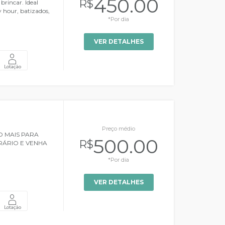
450.00
R$
 brincar. Ideal
y hour, batizados,
*Por dia
VER DETALHES
Lotação
Preço médio
O MAIS PARA
500.00
R$
RÁRIO E VENHA
*Por dia
VER DETALHES
Lotação