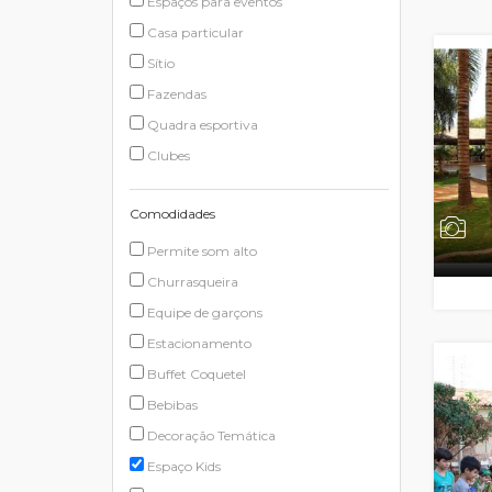
Espaços para eventos
Casa particular
Sítio
Fazendas
Quadra esportiva
Clubes
Comodidades
Permite som alto
Churrasqueira
Equipe de garçons
Estacionamento
Buffet Coquetel
Bebibas
Decoração Temática
Espaço Kids