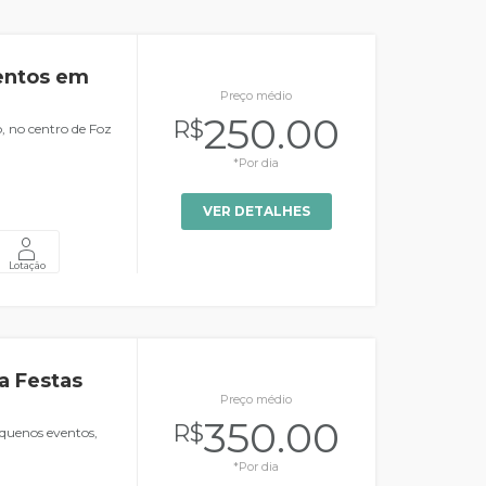
entos em
Preço médio
250.00
R$
, no centro de Foz
*Por dia
VER DETALHES
Lotação
a Festas
Preço médio
350.00
R$
equenos eventos,
*Por dia