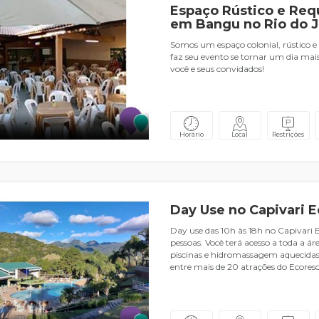
Espaço Rústico e Req
em Bangu no Rio do J
Somos um espaço colonial, rústico e
faz seu evento se tornar um dia mais
você e seus convidados!
Horário
Local
Restrições
Day Use no Capivari E
Day use das 10h às 18h no Capivari E
pessoas. Você terá acesso a toda a á
piscinas e hidromassagem aquecidas, 
entre mais de 20 atrações do Ecoreso