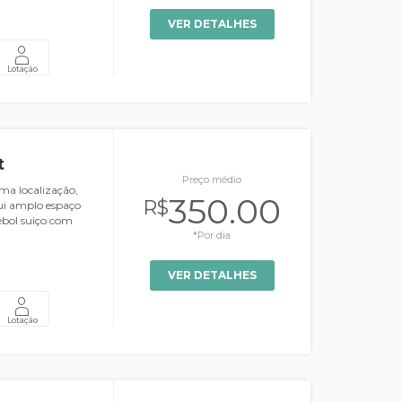
VER DETALHES
Lotação
t
Preço médio
ma localização,
350.00
R$
sui amplo espaço
bol suiço com
*Por dia
VER DETALHES
Lotação