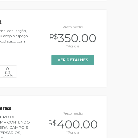
t
Preço médio
ma localização,
350.00
R$
sui amplo espaço
bol suiço com
*Por dia
VER DETALHES
Lotação
aras
Preço médio
NTRO DE
400.00
R$
IM – CONTENDO
EIRA, CAMPO E
VERSÁRIOS,
*Por dia
RAL