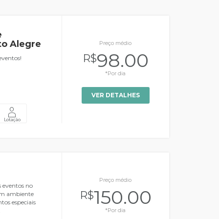
e
to Alegre
Preço médio
98.00
R$
eventos!
*Por dia
VER DETALHES
Lotação
Preço médio
s eventos no
150.00
R$
m ambiente
os especiais
!
*Por dia