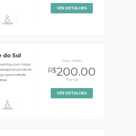
VER DETALHES
Lotação
 do Sol
Preço médio
 eventos com todas
200.00
R$
o excepcionalmente
 grupos e desde
esas
*Por dia
VER DETALHES
Lotação