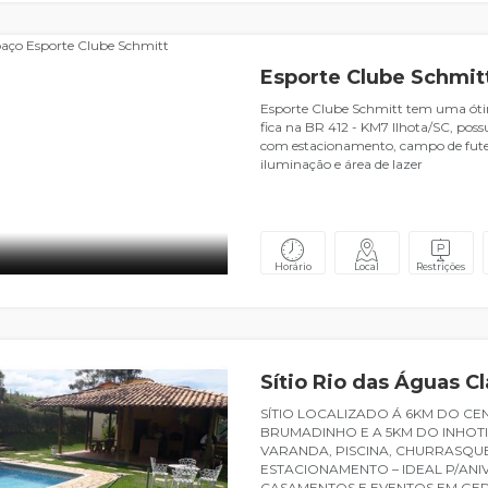
Esporte Clube Schmit
Esporte Clube Schmitt tem uma óti
fica na BR 412 - KM7 Ilhota/SC, pos
com estacionamento, campo de fute
iluminação e área de lazer
Horário
Local
Restrições
Sítio Rio das Águas Cl
SÍTIO LOCALIZADO Á 6KM DO CE
BRUMADINHO E A 5KM DO INHOT
VARANDA, PISCINA, CHURRASQU
ESTACIONAMENTO – IDEAL P/ANI
CASAMENTOS E EVENTOS EM GE