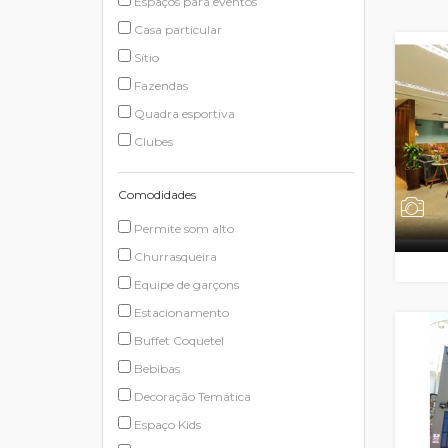
Espaços para eventos
Casa particular
Sítio
Fazendas
Quadra esportiva
Clubes
Comodidades
Permite som alto
Churrasqueira
Equipe de garçons
Estacionamento
Buffet Coquetel
Bebibas
Decoração Temática
Espaço Kids