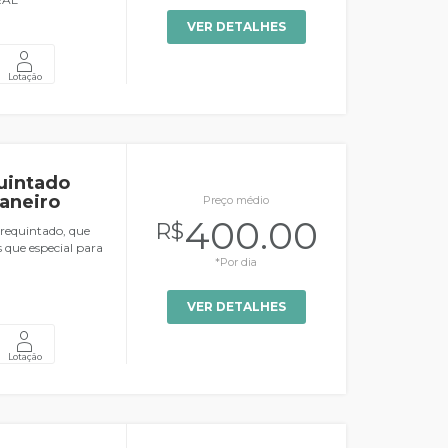
VER DETALHES
Lotação
uintado
aneiro
Preço médio
400.00
R$
 requintado, que
 que especial para
*Por dia
VER DETALHES
Lotação