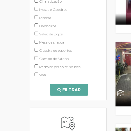
Climatização
Mesas e Cadeiras
Piscina
Banheiros
Salão de jogos
Mesa de sinuca
Quadra de esportes
Campo de futebol
Permite pernoite no local
Wifi
FILTRAR