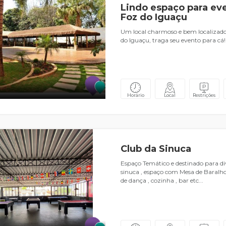
Lindo espaço para ev
Foz do Iguaçu
Um local charmoso e bem localizado
do Iguaçu, traga seu evento para cá!
Horário
Local
Restrições
Club da Sinuca
Espaço Temático e destinado para di
sinuca , espaço com Mesa de Baralho 
de dança , cozinha , bar etc...