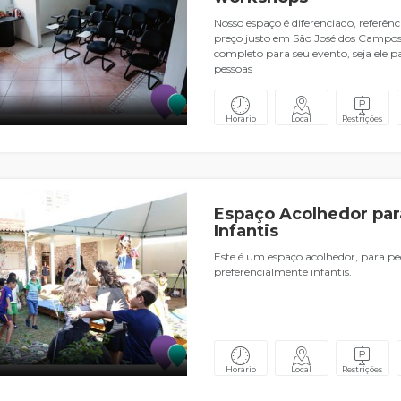
Nosso espaço é diferenciado, referên
preço justo em São José dos Campo
completo para seu evento, seja ele p
pessoas
Horário
Local
Restrições
Espaço Acolhedor par
Infantis
Este é um espaço acolhedor, para p
preferencialmente infantis.
Horário
Local
Restrições