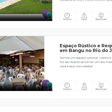
Horário
Local
Restrições
Espaço Rústico e Req
em Bangu no Rio do J
Somos um espaço colonial, rústico e
faz seu evento se tornar um dia mais
você e seus convidados!
Horário
Local
Restrições