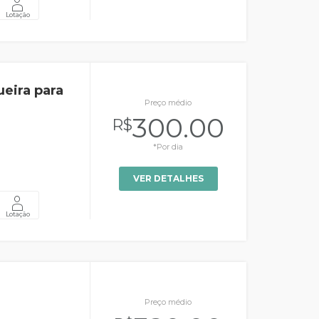
Lotação
eira para
Preço médio
300.00
R$
*Por dia
VER DETALHES
Lotação
e
Preço médio