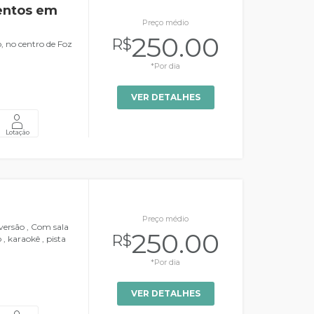
entos em
Preço médio
250.00
R$
, no centro de Foz
*Por dia
VER DETALHES
Lotação
Preço médio
versão , Com sala
250.00
R$
, karaokê , pista
*Por dia
VER DETALHES