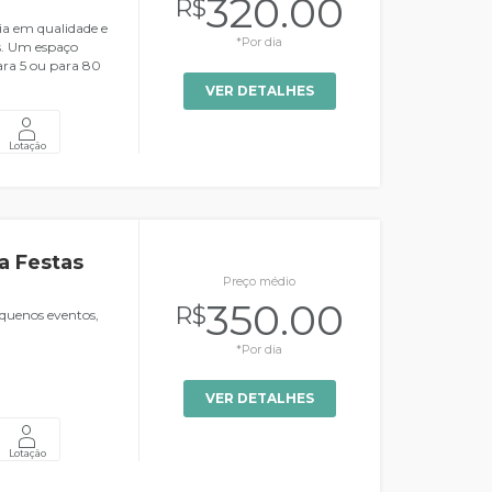
320.00
R$
cia em qualidade e
*Por dia
s. Um espaço
ara 5 ou para 80
VER DETALHES
Lotação
a Festas
Preço médio
350.00
R$
equenos eventos,
*Por dia
VER DETALHES
Lotação