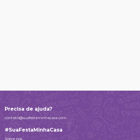
Precisa de ajuda?
contato@suafestaminhacasa.com
#SuaFestaMinhaCasa
Sobre nós