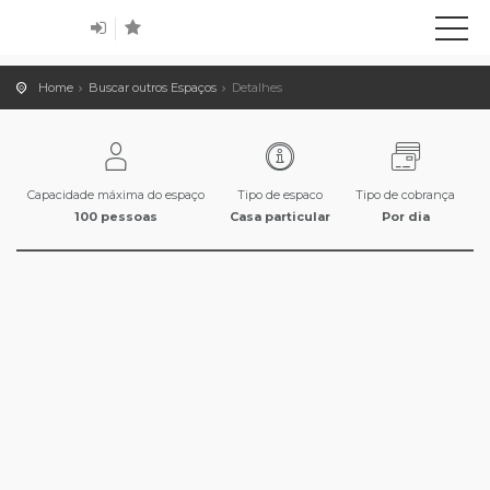
Home
Buscar outros Espaços
Detalhes
Capacidade máxima do espaço
Tipo de espaco
Tipo de cobrança
100 pessoas
Casa particular
Por dia