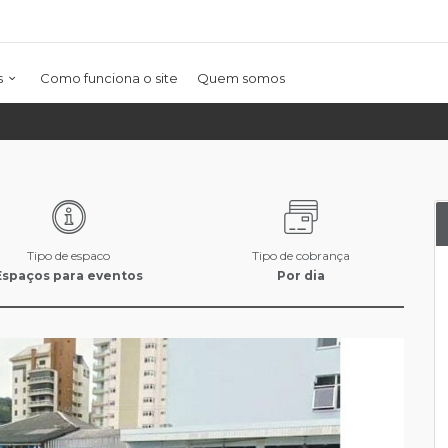
s
Como funciona o site
Quem somos
Tipo de espaco
Tipo de cobrança
Espaços para eventos
Por dia