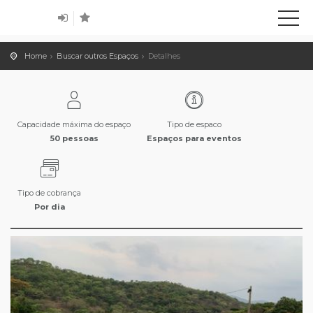
Home
Buscar outros Espaços
Detalhes
Capacidade máxima do espaço
Tipo de espaco
50 pessoas
Espaços para eventos
Tipo de cobrança
Por dia