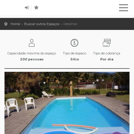
Home
Buscar outros Espaços
Detalhes
Capacidade máxima do espaço
Tipo de espaco
Tipo de cobrança
200 pessoas
Sítio
Por dia