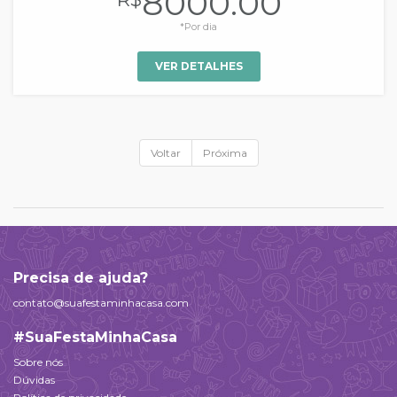
8000.00
*Por dia
VER DETALHES
Voltar
Próxima
Precisa de ajuda?
contato@suafestaminhacasa.com
#SuaFestaMinhaCasa
Sobre nós
Dúvidas